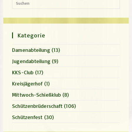
Escap
to
close
the
search
panel.
Kategorie
Damenabteilung
(13)
Jugendabteilung
(9)
KKS-Club
(17)
Kreisjägerhof
(1)
Mittwoch-Schießklub
(8)
Schützenbrüderschaft
(106)
Schützenfest
(30)