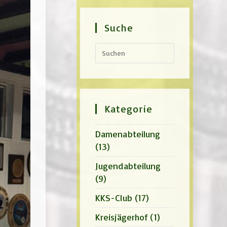
Suche
Press
Escape
to
close
the
search
panel.
Kategorie
Damenabteilung
(13)
Jugendabteilung
(9)
KKS-Club
(17)
Kreisjägerhof
(1)