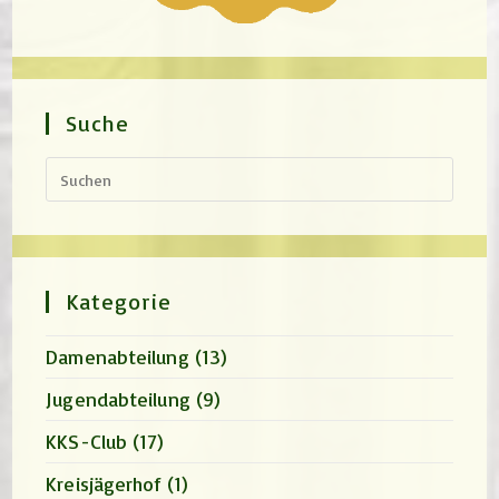
Suche
Press
Escap
to
close
the
search
panel.
Kategorie
Damenabteilung
(13)
Jugendabteilung
(9)
KKS-Club
(17)
Kreisjägerhof
(1)