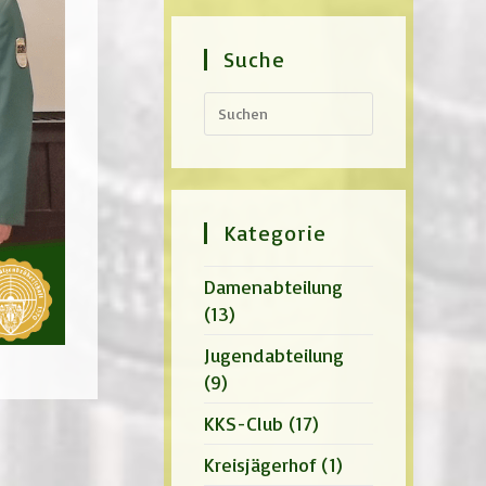
Suche
Press
Escape
to
close
the
search
panel.
Kategorie
Damenabteilung
(13)
Jugendabteilung
(9)
KKS-Club
(17)
Kreisjägerhof
(1)