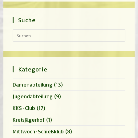
Suche
Press
Escap
to
close
the
search
panel.
Kategorie
Damenabteilung
(13)
Jugendabteilung
(9)
KKS-Club
(17)
Kreisjägerhof
(1)
Mittwoch-Schießklub
(8)