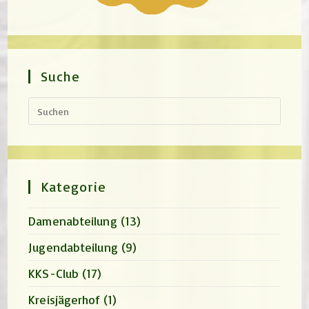
Suche
Press
Escap
to
close
the
search
panel.
Kategorie
Damenabteilung
(13)
Jugendabteilung
(9)
KKS-Club
(17)
Kreisjägerhof
(1)