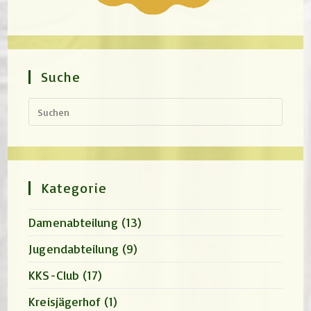
Suche
Press
Escap
to
close
the
search
panel.
Kategorie
Damenabteilung
(13)
Jugendabteilung
(9)
KKS-Club
(17)
Kreisjägerhof
(1)