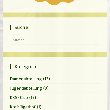
Suche
Press
Escap
to
close
the
search
panel.
Kategorie
Damenabteilung
(13)
Jugendabteilung
(9)
KKS-Club
(17)
Kreisjägerhof
(1)