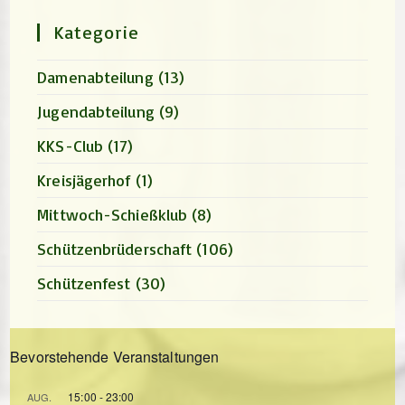
search
panel.
Kategorie
Damenabteilung
(13)
Jugendabteilung
(9)
KKS-Club
(17)
Kreisjägerhof
(1)
Mittwoch-Schießklub
(8)
Schützenbrüderschaft
(106)
Schützenfest
(30)
Bevorstehende Veranstaltungen
15:00
-
23:00
AUG.