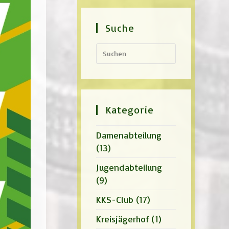
Suche
Press
Escape
to
close
the
search
panel.
Kategorie
Damenabteilung
(13)
Jugendabteilung
(9)
KKS-Club
(17)
Kreisjägerhof
(1)