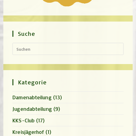
Suche
Press
Escap
to
close
the
search
panel.
Kategorie
Damenabteilung
(13)
Jugendabteilung
(9)
KKS-Club
(17)
Kreisjägerhof
(1)