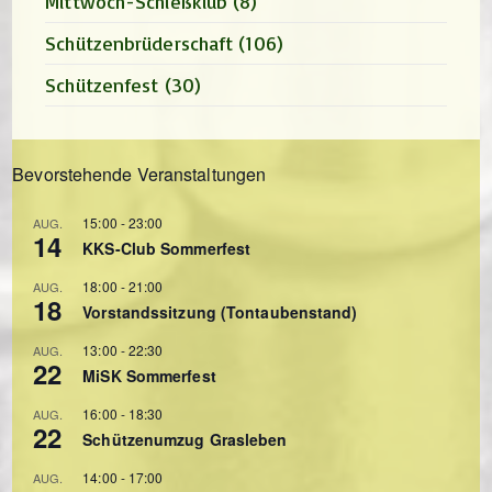
Mittwoch-Schießklub
(8)
Schützenbrüderschaft
(106)
Schützenfest
(30)
Bevorstehende Veranstaltungen
15:00
-
23:00
AUG.
14
KKS-Club Sommerfest
18:00
-
21:00
AUG.
18
Vorstandssitzung (Tontaubenstand)
13:00
-
22:30
AUG.
22
MiSK Sommerfest
16:00
-
18:30
AUG.
22
Schützenumzug Grasleben
14:00
-
17:00
AUG.