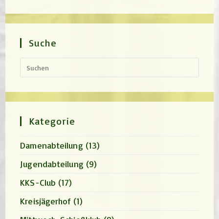
Suche
Press
Escap
to
close
the
search
panel.
Kategorie
Damenabteilung
(13)
Jugendabteilung
(9)
KKS-Club
(17)
Kreisjägerhof
(1)