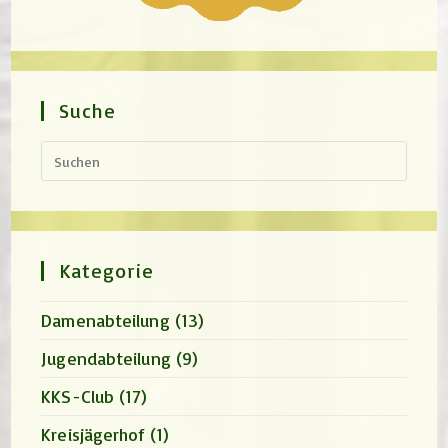
Suche
Press
Escap
to
close
the
search
panel.
Kategorie
Damenabteilung
(13)
Jugendabteilung
(9)
KKS-Club
(17)
Kreisjägerhof
(1)