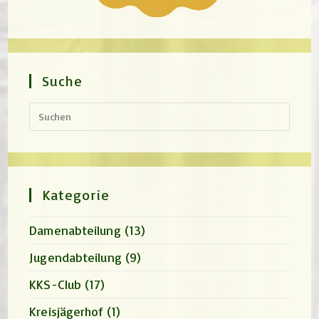
Suche
Press
Escap
to
close
the
search
panel.
Kategorie
Damenabteilung
(13)
Jugendabteilung
(9)
KKS-Club
(17)
Kreisjägerhof
(1)