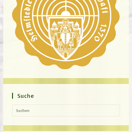
Suche
Press
Escap
to
close
the