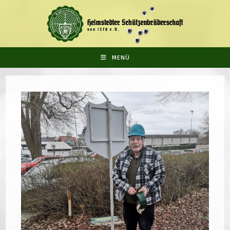
Zum
Inhalt
springen
MENÜ