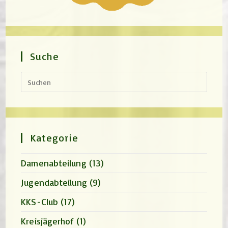
Suche
Press
Escap
to
close
the
search
panel.
Kategorie
Damenabteilung
(13)
Jugendabteilung
(9)
KKS-Club
(17)
Kreisjägerhof
(1)