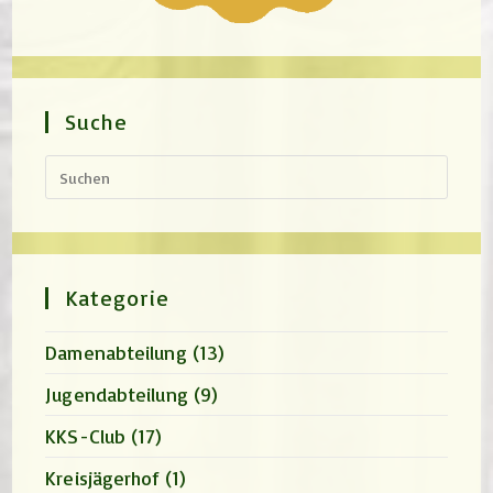
Suche
Press
Escap
to
close
the
search
panel.
Kategorie
Damenabteilung
(13)
Jugendabteilung
(9)
KKS-Club
(17)
Kreisjägerhof
(1)