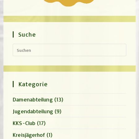
Suche
Press
Escap
to
close
the
search
panel.
Kategorie
Damenabteilung
(13)
Jugendabteilung
(9)
KKS-Club
(17)
Kreisjägerhof
(1)