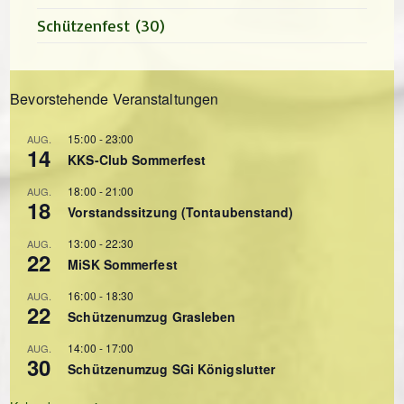
Schützenfest
(30)
Bevorstehende Veranstaltungen
15:00
-
23:00
AUG.
14
KKS-Club Sommerfest
18:00
-
21:00
AUG.
18
Vorstandssitzung (Tontaubenstand)
13:00
-
22:30
AUG.
22
MiSK Sommerfest
16:00
-
18:30
AUG.
22
Schützenumzug Grasleben
14:00
-
17:00
AUG.
30
Schützenumzug SGi Königslutter