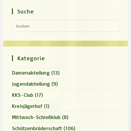
Suche
Press
Escap
to
close
the
search
panel.
Kategorie
Damenabteilung
(13)
Jugendabteilung
(9)
KKS-Club
(17)
Kreisjägerhof
(1)
Mittwoch-Schießklub
(8)
Schützenbrüderschaft
(106)