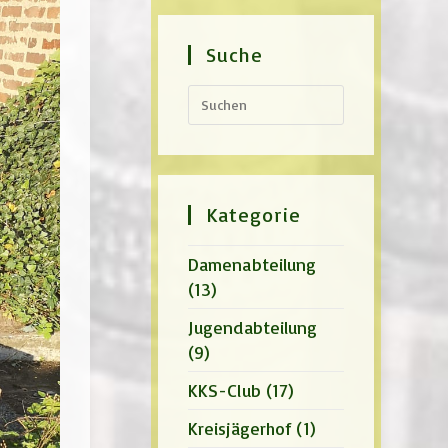
Suche
Press
Escape
to
close
the
search
panel.
Kategorie
Damenabteilung
(13)
Jugendabteilung
(9)
KKS-Club
(17)
Kreisjägerhof
(1)