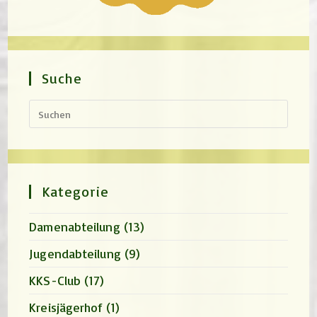
Suche
Press
Escap
to
close
the
search
panel.
Kategorie
Damenabteilung
(13)
Jugendabteilung
(9)
KKS-Club
(17)
Kreisjägerhof
(1)