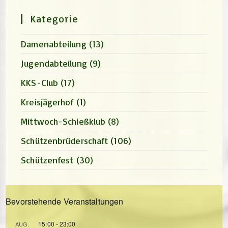
search
panel.
Kategorie
Damenabteilung
(13)
Jugendabteilung
(9)
KKS-Club
(17)
Kreisjägerhof
(1)
Mittwoch-Schießklub
(8)
Schützenbrüderschaft
(106)
Schützenfest
(30)
Bevorstehende Veranstaltungen
15:00
-
23:00
AUG.