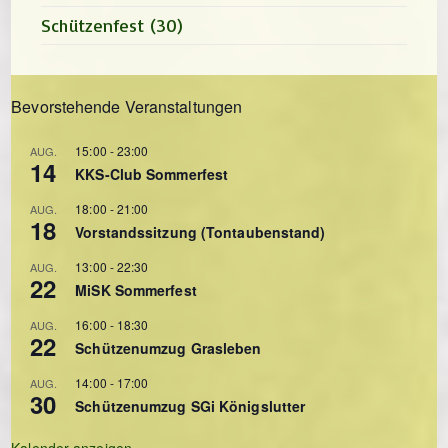
Schützenfest
(30)
Bevorstehende Veranstaltungen
15:00
-
23:00
AUG.
14
KKS-Club Sommerfest
18:00
-
21:00
AUG.
18
Vorstandssitzung (Tontaubenstand)
13:00
-
22:30
AUG.
22
MiSK Sommerfest
16:00
-
18:30
AUG.
22
Schützenumzug Grasleben
14:00
-
17:00
AUG.
30
Schützenumzug SGi Königslutter
Kalender anzeigen