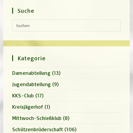
Suche
Press
Escap
to
close
the
search
panel.
Kategorie
Damenabteilung
(13)
Jugendabteilung
(9)
KKS-Club
(17)
Kreisjägerhof
(1)
Mittwoch-Schießklub
(8)
Schützenbrüderschaft
(106)