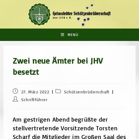
Zum
Inhalt
springen
MENÜ
Zwei neue Ämter bei JHV
besetzt
Beitrag
Beitrags-
27. März 2022
Schützenbrüderschaft
veröffentlicht:
Kategorie:
Beitrags-
Schriftführer
Autor:
Am gestrigen Abend begrüßte der
stellvertretende Vorsitzende Torsten
Scharf die Mitglieder im Großen Saal des