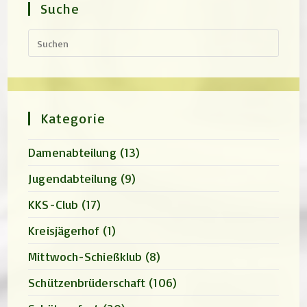
Suche
Press
Escap
to
close
the
search
panel.
Kategorie
Damenabteilung
(13)
Jugendabteilung
(9)
KKS-Club
(17)
Kreisjägerhof
(1)
Mittwoch-Schießklub
(8)
Schützenbrüderschaft
(106)