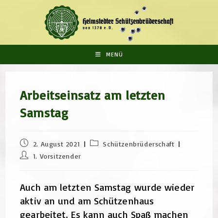
Zum
Inhalt
springen
MENÜ
Arbeitseinsatz am letzten
Samstag
Beitrag
Beitrags-
2. August 2021
Schützenbrüderschaft
veröffentlicht:
Kategorie:
Beitrags-
1. Vorsitzender
Autor:
Auch am letzten Samstag wurde wieder
aktiv an und am Schützenhaus
gearbeitet. Es kann auch Spaß machen