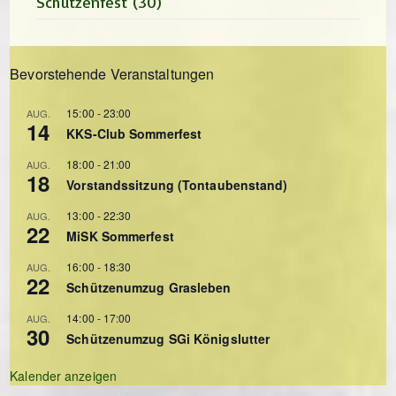
Schützenfest
(30)
Bevorstehende Veranstaltungen
15:00
-
23:00
AUG.
14
KKS-Club Sommerfest
18:00
-
21:00
AUG.
18
Vorstandssitzung (Tontaubenstand)
13:00
-
22:30
AUG.
22
MiSK Sommerfest
16:00
-
18:30
AUG.
22
Schützenumzug Grasleben
14:00
-
17:00
AUG.
30
Schützenumzug SGi Königslutter
Kalender anzeigen