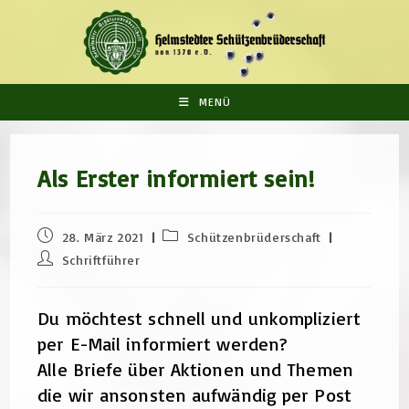
Zum
Inhalt
springen
MENÜ
Als Erster informiert sein!
Beitrag
Beitrags-
28. März 2021
Schützenbrüderschaft
veröffentlicht:
Kategorie:
Beitrags-
Schriftführer
Autor:
Du möchtest schnell und unkompliziert
per E-Mail informiert werden?
Alle Briefe über Aktionen und Themen
die wir ansonsten aufwändig per Post