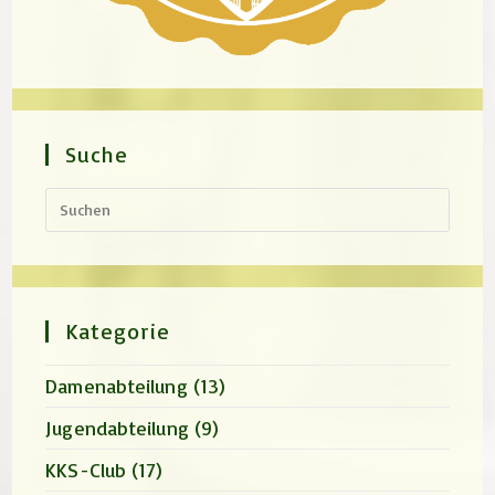
Suche
Press
Escap
to
close
the
search
panel.
Kategorie
Damenabteilung
(13)
Jugendabteilung
(9)
KKS-Club
(17)