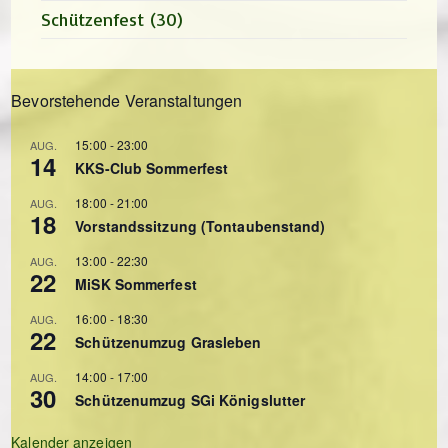
Schützenfest
(30)
Bevorstehende Veranstaltungen
15:00
-
23:00
AUG.
14
KKS-Club Sommerfest
18:00
-
21:00
AUG.
18
Vorstandssitzung (Tontaubenstand)
13:00
-
22:30
AUG.
22
MiSK Sommerfest
16:00
-
18:30
AUG.
22
Schützenumzug Grasleben
14:00
-
17:00
AUG.
30
Schützenumzug SGi Königslutter
Kalender anzeigen