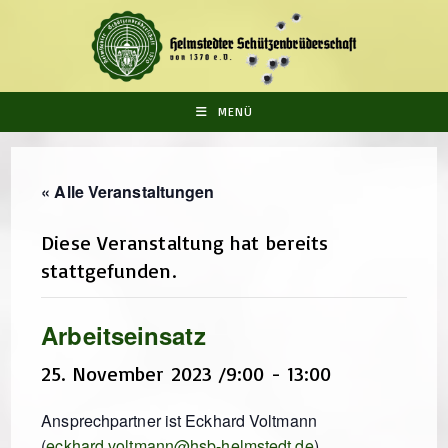
Zum
Inhalt
springen
MENÜ
« Alle Veranstaltungen
Diese Veranstaltung hat bereits
stattgefunden.
Arbeitseinsatz
25. November 2023 /9:00
-
13:00
Ansprechpartner ist Eckhard Voltmann
(
eckhard.voltmann@hsb-helmstedt.de
)