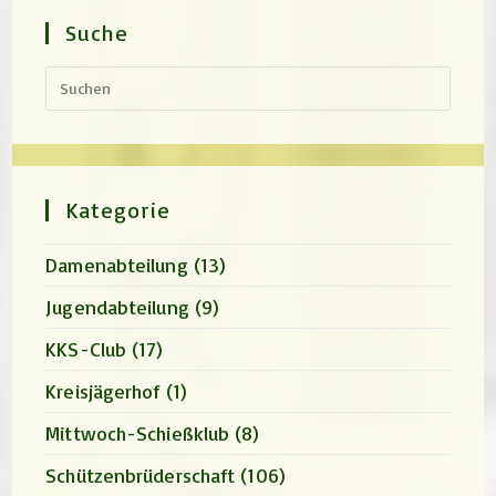
Suche
Press
Escap
to
close
the
search
panel.
Kategorie
Damenabteilung
(13)
Jugendabteilung
(9)
KKS-Club
(17)
Kreisjägerhof
(1)
Mittwoch-Schießklub
(8)
Schützenbrüderschaft
(106)