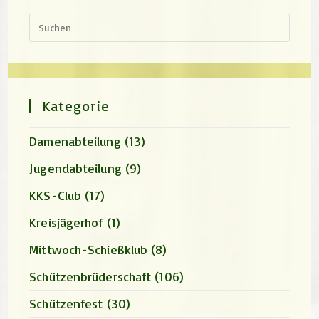
Press
Escap
to
close
the
search
panel.
Kategorie
Damenabteilung
(13)
Jugendabteilung
(9)
KKS-Club
(17)
Kreisjägerhof
(1)
Mittwoch-Schießklub
(8)
Schützenbrüderschaft
(106)
Schützenfest
(30)