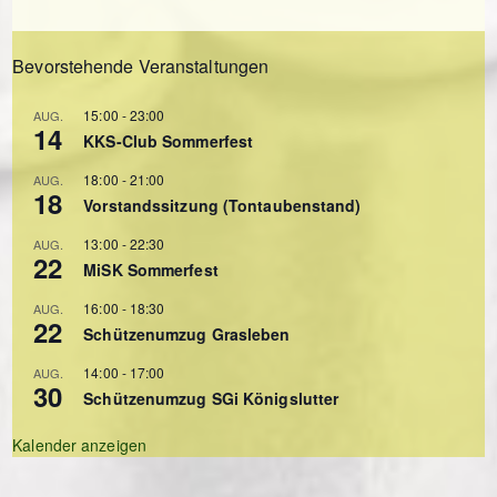
Bevorstehende Veranstaltungen
15:00
-
23:00
AUG.
14
KKS-Club Sommerfest
18:00
-
21:00
AUG.
18
Vorstandssitzung (Tontaubenstand)
13:00
-
22:30
AUG.
22
MiSK Sommerfest
16:00
-
18:30
AUG.
22
Schützenumzug Grasleben
14:00
-
17:00
AUG.
30
Schützenumzug SGi Königslutter
Kalender anzeigen