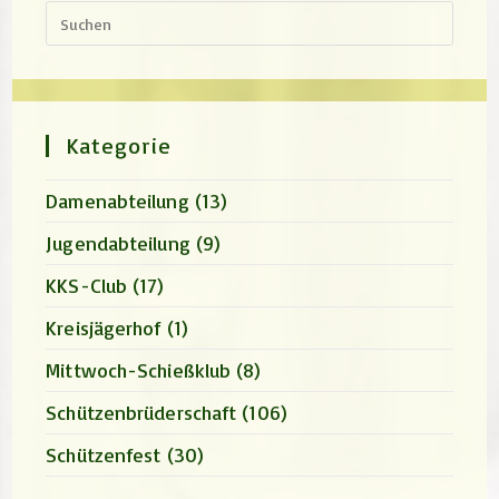
Press
Escap
to
close
the
search
panel.
Kategorie
Damenabteilung
(13)
Jugendabteilung
(9)
KKS-Club
(17)
Kreisjägerhof
(1)
Mittwoch-Schießklub
(8)
Schützenbrüderschaft
(106)
Schützenfest
(30)