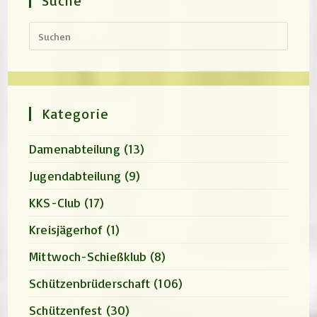
Suche
Press
Escap
to
close
the
search
panel.
Kategorie
Damenabteilung
(13)
Jugendabteilung
(9)
KKS-Club
(17)
Kreisjägerhof
(1)
Mittwoch-Schießklub
(8)
Schützenbrüderschaft
(106)
Schützenfest
(30)