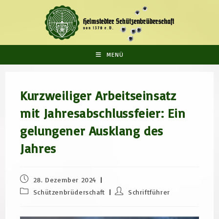
Zum
Inhalt
springen
MENÜ
Kurzweiliger Arbeitseinsatz
mit Jahresabschlussfeier: Ein
gelungener Ausklang des
Jahres
Beitrag
28. Dezember 2024
veröffentlicht:
Beitrags-
Beitrags-
Schützenbrüderschaft
Schriftführer
Kategorie:
Autor: