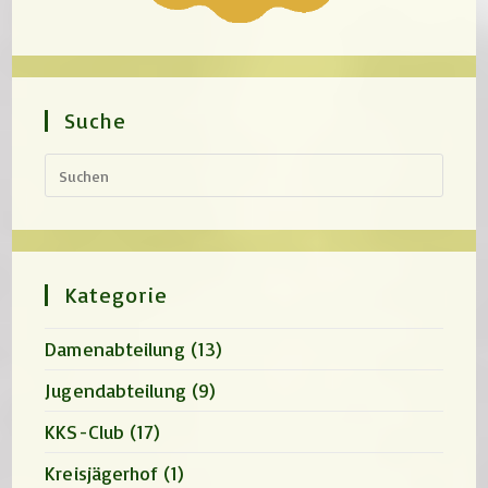
Suche
Press
Escap
to
close
the
search
panel.
Kategorie
Damenabteilung
(13)
Jugendabteilung
(9)
KKS-Club
(17)
Kreisjägerhof
(1)