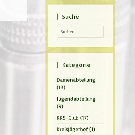
Suche
Press
Escape
to
close
the
search
panel.
Kategorie
Damenabteilung
(13)
Jugendabteilung
(9)
KKS-Club
(17)
Kreisjägerhof
(1)