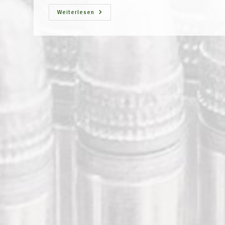
Ei
Weiterlesen
Ei
Ei
–
Was
War
Denn
Da
Tolles
Bei
Den
Damen
Los?