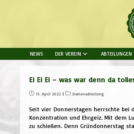
Zum
Inhalt
springen
NEWS
DER VEREIN
ABTEILUNGEN
Ei Ei Ei – was war denn da tol
Beitrag
Beitrags-
15. April 2022
Damenabteilung
veröffentlicht:
Kategorie:
Seit vier Donnerstagen herrschte bei
Konzentration und Ehrgeiz. Mit dem Lu
zu schießen. Denn Gründonnerstag sta