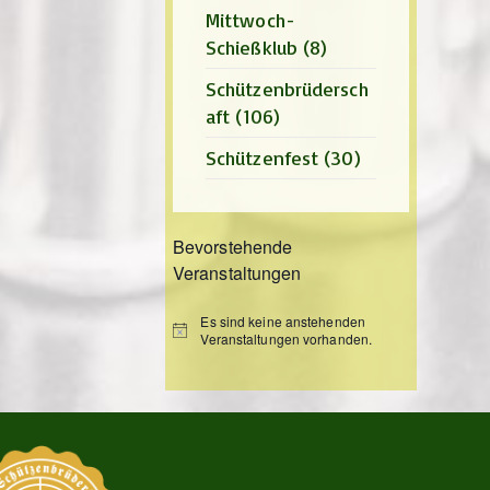
Mittwoch-
Schießklub
(8)
Schützenbrüdersch
aft
(106)
Schützenfest
(30)
Bevorstehende
Veranstaltungen
Es sind keine anstehenden
H
Veranstaltungen vorhanden.
i
n
w
e
i
s