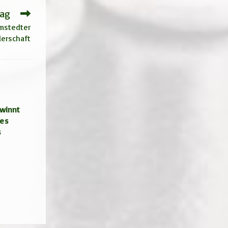
rag
mstedter
erschaft
ewinnt
des
s