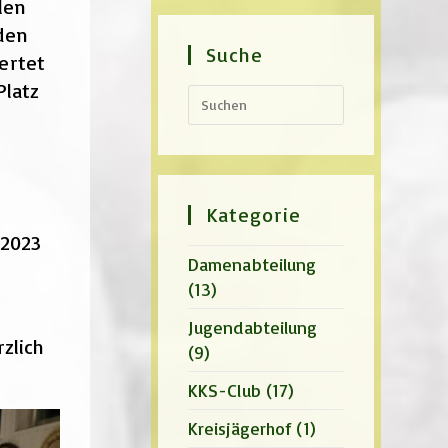
len
den
Suche
ertet
Platz
Press
Escape
to
close
the
search
panel.
Kategorie
 2023
Damenabteilung
(13)
Jugendabteilung
zlich
(9)
KKS-Club
(17)
Kreisjägerhof
(1)