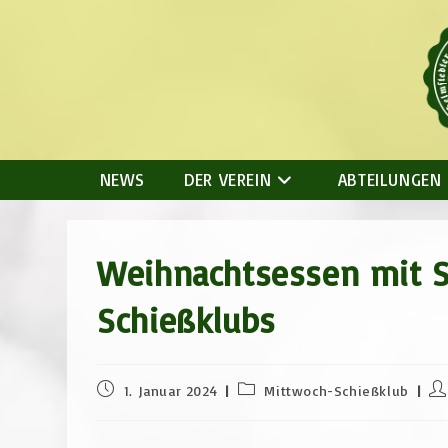
Zum
Inhalt
springen
NEWS
DER VEREIN
ABTEILUNGEN
Weihnachtsessen mit 
Schießklubs
Beitrag
Beitrags-
Be
1. Januar 2024
Mittwoch-Schießklub
veröffentlicht:
Kategorie:
Au