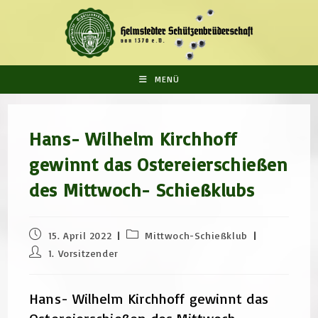
Zum
Inhalt
springen
MENÜ
Hans- Wilhelm Kirchhoff
gewinnt das Ostereierschießen
des Mittwoch- Schießklubs
Beitrag
Beitrags-
15. April 2022
Mittwoch-Schießklub
veröffentlicht:
Kategorie:
Beitrags-
1. Vorsitzender
Autor:
Hans- Wilhelm Kirchhoff gewinnt das