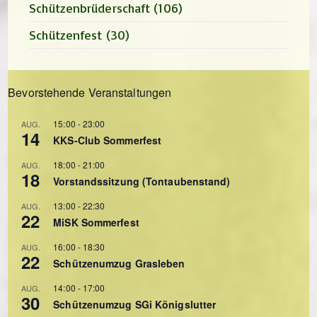
Schützenbrüderschaft
(106)
Schützenfest
(30)
Bevorstehende Veranstaltungen
15:00
-
23:00
AUG.
14
KKS-Club Sommerfest
18:00
-
21:00
AUG.
18
Vorstandssitzung (Tontaubenstand)
13:00
-
22:30
AUG.
22
MiSK Sommerfest
16:00
-
18:30
AUG.
22
Schützenumzug Grasleben
14:00
-
17:00
AUG.
30
Schützenumzug SGi Königslutter