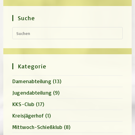
Suche
Press
Escap
to
close
the
search
panel.
Kategorie
Damenabteilung
(13)
Jugendabteilung
(9)
KKS-Club
(17)
Kreisjägerhof
(1)
Mittwoch-Schießklub
(8)