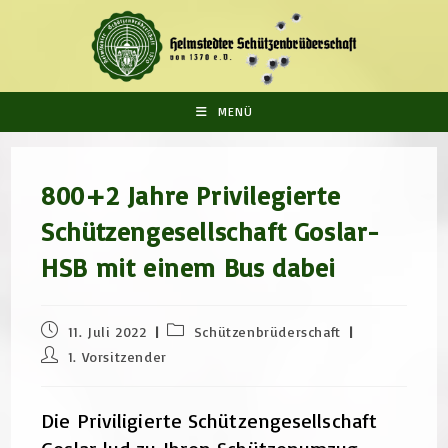
Zum
Inhalt
springen
MENÜ
800+2 Jahre Privilegierte
Schützengesellschaft Goslar-
HSB mit einem Bus dabei
Beitrag
Beitrags-
11. Juli 2022
Schützenbrüderschaft
veröffentlicht:
Kategorie:
Beitrags-
1. Vorsitzender
Autor:
Die Priviligierte Schützengesellschaft