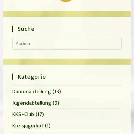
Suche
Press
Escap
to
close
the
search
panel.
Kategorie
Damenabteilung
(13)
Jugendabteilung
(9)
KKS-Club
(17)
Kreisjägerhof
(1)