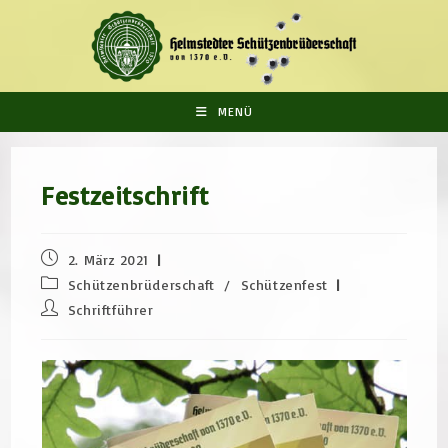
Zum
Inhalt
springen
MENÜ
Festzeitschrift
Beitrag
2. März 2021
veröffentlicht:
Beitrags-
Schützenbrüderschaft
/
Schützenfest
Kategorie:
Beitrags-
Schriftführer
Autor: