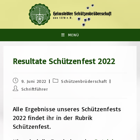
Zum
Inhalt
springen
MENÜ
Resultate Schützenfest 2022
Beitrag
Beitrags-
9. Juni 2022
Schützenbrüderschaft
veröffentlicht:
Kategorie:
Beitrags-
Schriftführer
Autor:
Alle Ergebnisse unseres Schützenfests
2022 findet ihr in der Rubrik
Schützenfest.