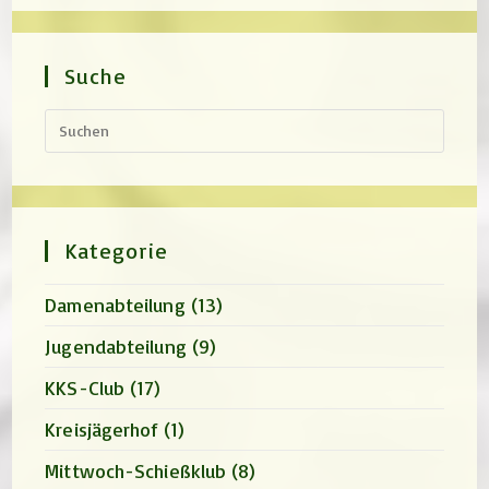
Suche
Press
Escap
to
close
the
search
panel.
Kategorie
Damenabteilung
(13)
Jugendabteilung
(9)
KKS-Club
(17)
Kreisjägerhof
(1)
Mittwoch-Schießklub
(8)