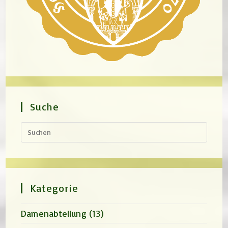
Suche
Press
Escap
to
close
the
search
panel.
Kategorie
Damenabteilung
(13)