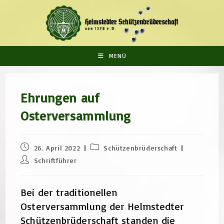
Zum
Inhalt
springen
MENÜ
Ehrungen auf
Osterversammlung
Beitrag
Beitrags-
26. April 2022
Schützenbrüderschaft
veröffentlicht:
Kategorie:
Beitrags-
Schriftführer
Autor:
Bei der traditionellen
Osterversammlung der Helmstedter
Schützenbrüderschaft standen die