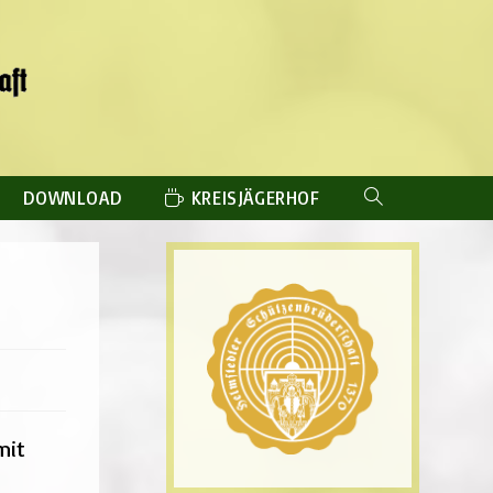
DOWNLOAD
KREISJÄGERHOF
WEBSITE-
SUCHE
UMSCHALTEN
mit