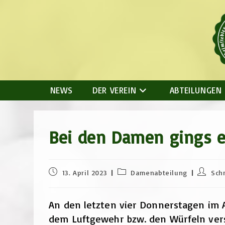
Zum
Inhalt
springen
NEWS
DER VEREIN
ABTEILUNGEN
Bei den Damen gings e
Beitrag
Beitrags-
Beitrags
13. April 2023
Damenabteilung
Schr
veröffentlicht:
Kategorie:
Autor:
An den letzten vier Donnerstagen im 
dem Luftgewehr bzw. den Würfeln versu