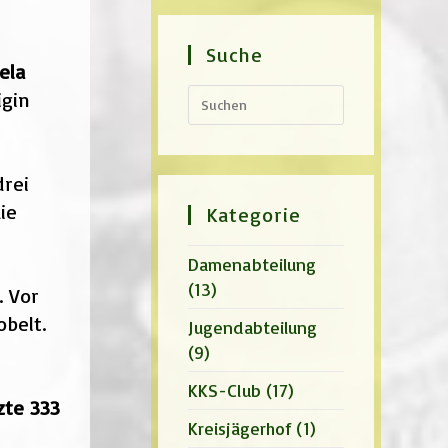
Suche
ela
Press
igin
Escape
to
close
the
rei
search
panel.
ie
Kategorie
Damenabteilung
(13)
. Vor
belt.
Jugendabteilung
(9)
KKS-Club
(17)
zte 333
Kreisjägerhof
(1)