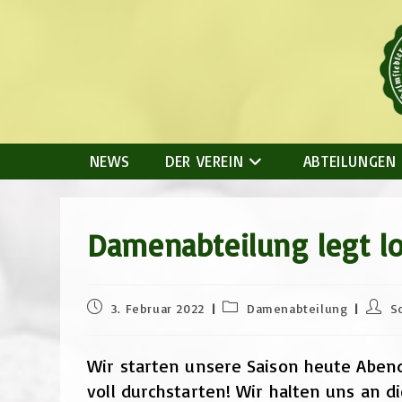
Zum
Inhalt
springen
NEWS
DER VEREIN
ABTEILUNGEN
Damenabteilung legt lo
Beitrag
Beitrags-
Beitr
3. Februar 2022
Damenabteilung
Sc
veröffentlicht:
Kategorie:
Autor:
Wir starten unsere Saison heute Aben
voll durchstarten! Wir halten uns an