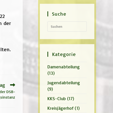
Suche
022
n der
Press
Escape
to
close
the
search
lten.
panel.
Kategorie
Damenabteilung
(13)
Jugendabteilung
rag
(9)
 der DSB-
sinstanz
KKS-Club
(17)
Kreisjägerhof
(1)