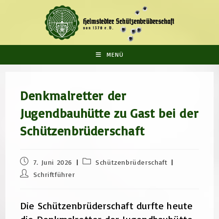
Zum
Inhalt
springen
MENÜ
Denkmalretter der
Jugendbauhütte zu Gast bei der
Schützenbrüderschaft
Beitrag
Beitrags-
7. Juni 2026
Schützenbrüderschaft
veröffentlicht:
Kategorie:
Beitrags-
Schriftführer
Autor:
Die Schützenbrüderschaft durfte heute