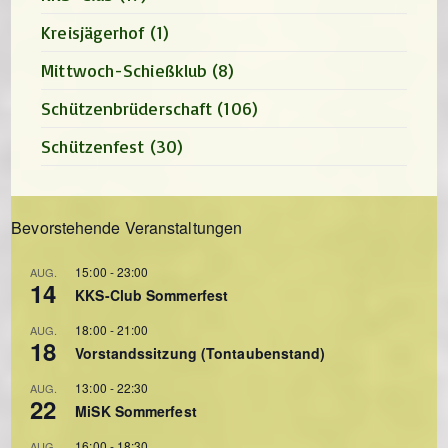
Kreisjägerhof
(1)
Mittwoch-Schießklub
(8)
Schützenbrüderschaft
(106)
Schützenfest
(30)
Bevorstehende Veranstaltungen
15:00
-
23:00
AUG.
14
KKS-Club Sommerfest
18:00
-
21:00
AUG.
18
Vorstandssitzung (Tontaubenstand)
13:00
-
22:30
AUG.
22
MiSK Sommerfest
16:00
-
18:30
AUG.