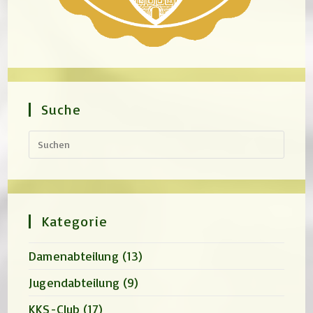
Suche
Press
Escap
to
close
the
search
panel.
Kategorie
Damenabteilung
(13)
Jugendabteilung
(9)
KKS-Club
(17)