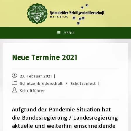
Zum
Inhalt
springen
MENÜ
Neue Termine 2021
Beitrag
23. Februar 2021
veröffentlicht:
Beitrags-
Schützenbrüderschaft
/
Schützenfest
Kategorie:
Beitrags-
Schriftführer
Autor:
Aufgrund der Pandemie Situation hat
die Bundesregierung / Landesregierung
aktuelle und weiterhin einschneidende