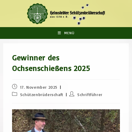
Zum
Inhalt
springen
MENÜ
Gewinner des
Ochsenschießens 2025
Beitrag
17. November 2025
veröffentlicht:
Beitrags-
Beitrags-
Schützenbrüderschaft
Schriftführer
Kategorie:
Autor: