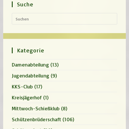
Suche
Press
Escap
to
close
the
search
panel.
Kategorie
Damenabteilung
(13)
Jugendabteilung
(9)
KKS-Club
(17)
Kreisjägerhof
(1)
Mittwoch-Schießklub
(8)
Schützenbrüderschaft
(106)