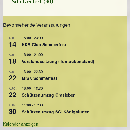
Schützenfest
(30)
Bevorstehende Veranstaltungen
15:00
-
23:00
AUG.
14
KKS-Club Sommerfest
18:00
-
21:00
AUG.
18
Vorstandssitzung (Tontaubenstand)
13:00
-
22:30
AUG.
22
MiSK Sommerfest
16:00
-
18:30
AUG.
22
Schützenumzug Grasleben
14:00
-
17:00
AUG.
30
Schützenumzug SGi Königslutter
Kalender anzeigen