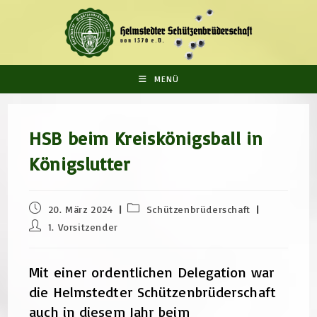
Zum
Inhalt
springen
MENÜ
HSB beim Kreiskönigsball in
Königslutter
Beitrag
Beitrags-
20. März 2024
Schützenbrüderschaft
veröffentlicht:
Kategorie:
Beitrags-
1. Vorsitzender
Autor:
Mit einer ordentlichen Delegation war
die Helmstedter Schützenbrüderschaft
auch in diesem Jahr beim