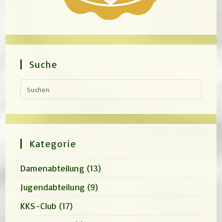
Suche
Press
Escap
to
close
the
search
panel.
Kategorie
Damenabteilung
(13)
Jugendabteilung
(9)
KKS-Club
(17)