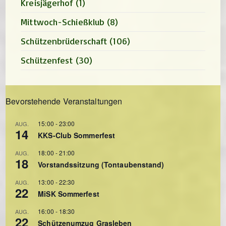
Kreisjägerhof
(1)
Mittwoch-Schießklub
(8)
Schützenbrüderschaft
(106)
Schützenfest
(30)
Bevorstehende Veranstaltungen
15:00
-
23:00
AUG.
14
KKS-Club Sommerfest
18:00
-
21:00
AUG.
18
Vorstandssitzung (Tontaubenstand)
13:00
-
22:30
AUG.
22
MiSK Sommerfest
16:00
-
18:30
AUG.
22
Schützenumzug Grasleben