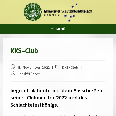
Zum
Inhalt
springen
MENÜ
KKS-Club
Beitrag
Beitrags-
11. November 2022
KKS-Club
veröffentlicht:
Kategorie:
Beitrags-
Schriftführer
Autor:
beginnt ab heute mit dem Ausschießen
seiner Clubmeister 2022 und des
Schlachtefestkönigs.