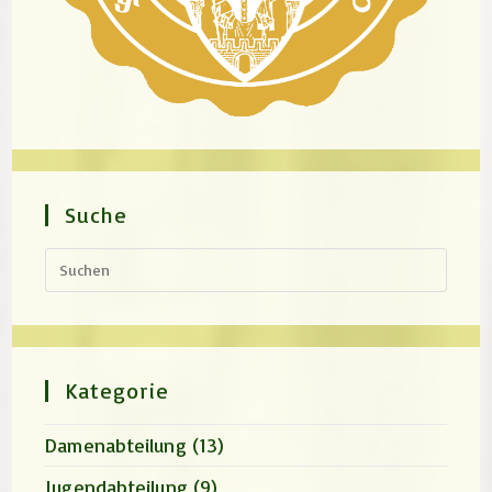
Suche
Press
Escap
to
close
the
search
panel.
Kategorie
Damenabteilung
(13)
Jugendabteilung
(9)