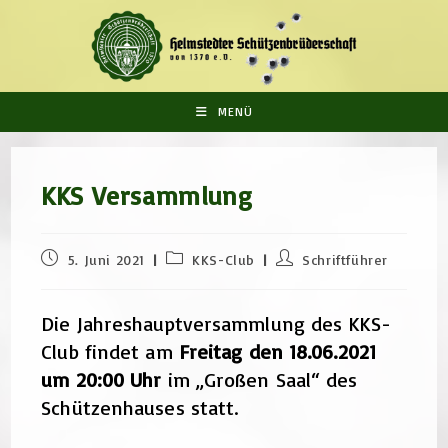
Zum
Inhalt
springen
MENÜ
KKS Versammlung
Beitrag
Beitrags-
Beitrags-
5. Juni 2021
KKS-Club
Schriftführer
veröffentlicht:
Kategorie:
Autor:
Die Jahreshauptversammlung des KKS-
Club findet am
Freitag den 18.06.2021
um 20:00 Uhr
im „Großen Saal“ des
Schützenhauses statt.