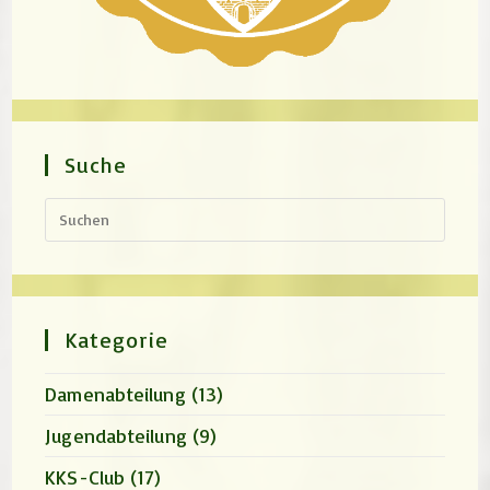
Suche
Press
Escap
to
close
the
search
panel.
Kategorie
Damenabteilung
(13)
Jugendabteilung
(9)
KKS-Club
(17)