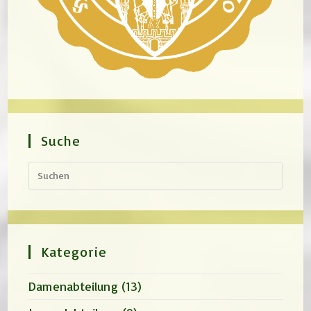
Suche
Press
Escap
to
close
the
search
panel.
Kategorie
Damenabteilung
(13)