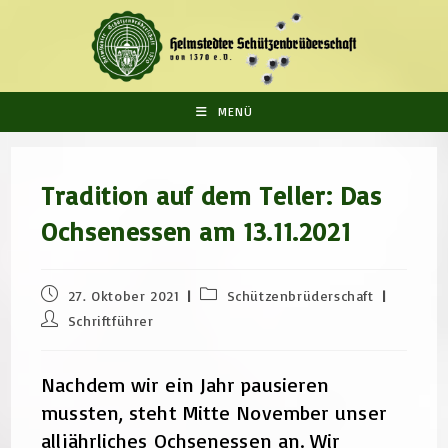
Zum
Inhalt
springen
MENÜ
Tradition auf dem Teller: Das
Ochsenessen am 13.11.2021
Beitrag
Beitrags-
27. Oktober 2021
Schützenbrüderschaft
veröffentlicht:
Kategorie:
Beitrags-
Schriftführer
Autor:
Nachdem wir ein Jahr pausieren
mussten, steht Mitte November unser
alljährliches Ochsenessen an. Wir