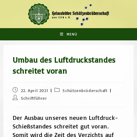
Zum
Inhalt
springen
MENÜ
Umbau des Luftdruckstandes
schreitet voran
Beitrag
Beitrags-
22. April 2021
Schützenbrüderschaft
veröffentlicht:
Kategorie:
Beitrags-
Schriftführer
Autor:
Der Ausbau unseres neuen Luftdruck-
Schießstandes schreitet gut voran.
Somit wird die Zeit des Verzichts auf