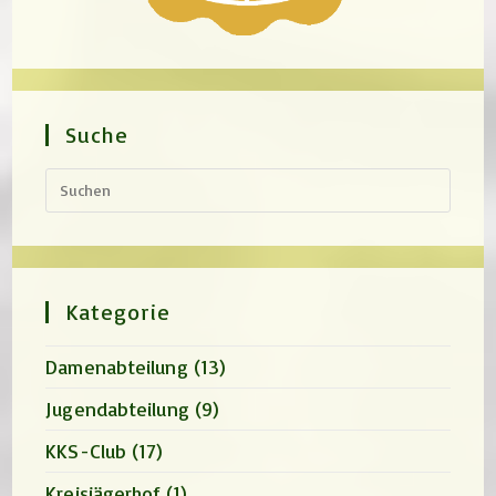
Suche
Press
Escap
to
close
the
search
panel.
Kategorie
Damenabteilung
(13)
Jugendabteilung
(9)
KKS-Club
(17)
Kreisjägerhof
(1)