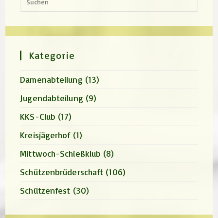
Escap
to
close
the
search
panel.
Kategorie
Damenabteilung
(13)
Jugendabteilung
(9)
KKS-Club
(17)
Kreisjägerhof
(1)
Mittwoch-Schießklub
(8)
Schützenbrüderschaft
(106)
Schützenfest
(30)