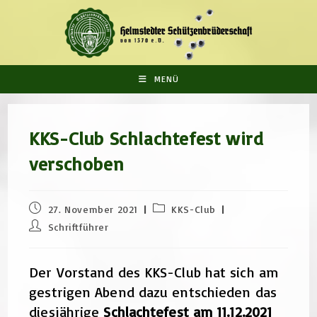
Zum
Inhalt
springen
MENÜ
KKS-Club Schlachtefest wird
verschoben
Beitrag
Beitrags-
27. November 2021
KKS-Club
veröffentlicht:
Kategorie:
Beitrags-
Schriftführer
Autor:
Der Vorstand des KKS-Club hat sich am
gestrigen Abend dazu entschieden das
diesjährige
Schlachtefest am 11.12.2021