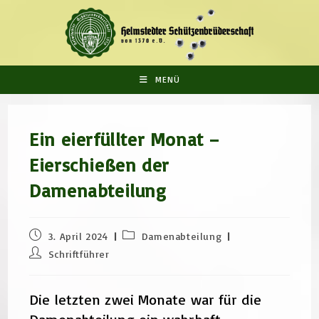
Zum
Inhalt
springen
MENÜ
Ein eierfüllter Monat –
Eierschießen der
Damenabteilung
Beitrag
Beitrags-
3. April 2024
Damenabteilung
veröffentlicht:
Kategorie:
Beitrags-
Schriftführer
Autor:
Die letzten zwei Monate war für die