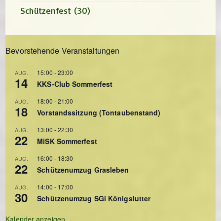
Schützenfest
(30)
Bevorstehende Veranstaltungen
15:00
-
23:00
AUG.
14
KKS-Club Sommerfest
18:00
-
21:00
AUG.
18
Vorstandssitzung (Tontaubenstand)
13:00
-
22:30
AUG.
22
MiSK Sommerfest
16:00
-
18:30
AUG.
22
Schützenumzug Grasleben
14:00
-
17:00
AUG.
30
Schützenumzug SGi Königslutter
Kalender anzeigen