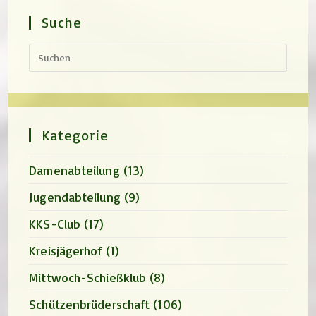
Suche
Press
Escap
to
close
the
search
panel.
Kategorie
Damenabteilung
(13)
Jugendabteilung
(9)
KKS-Club
(17)
Kreisjägerhof
(1)
Mittwoch-Schießklub
(8)
Schützenbrüderschaft
(106)