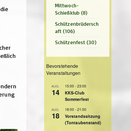
Mittwoch-
die
Schießklub
(8)
Schützenbrüdersch
aft
(106)
Schützenfest
(30)
cher
eßlich
Bevorstehende
Veranstaltungen
ondern
15:00
-
23:00
AUG.
14
KKS-Club
erung
Sommerfest
18:00
-
21:00
AUG.
18
Vorstandssitzung
(Tontaubenstand)