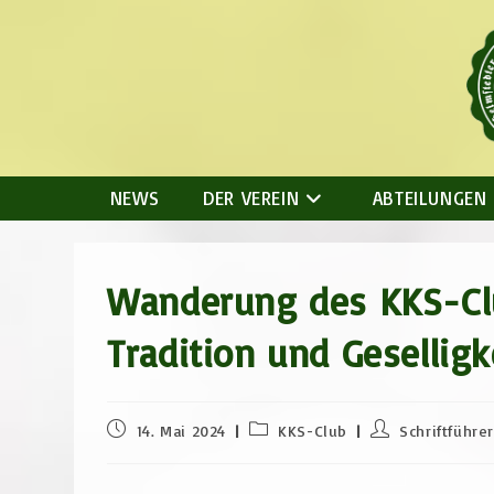
Zum
Inhalt
springen
NEWS
DER VEREIN
ABTEILUNGEN
Wanderung des KKS-Clu
Tradition und Geselli
Beitrag
Beitrags-
Beitrags-
14. Mai 2024
KKS-Club
Schriftführe
veröffentlicht:
Kategorie:
Autor: