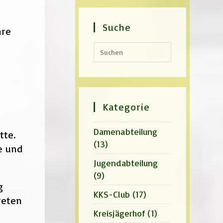
Suche
hre
Press
Escape
to
close
the
search
panel.
Kategorie
Damenabteilung
tte.
(13)
e und
Jugendabteilung
(9)
g
KKS-Club
(17)
reten
Kreisjägerhof
(1)