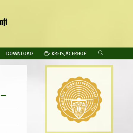
DOWNLOAD
KREISJÄGERHOF
WEBSITE-
SUCHE
UMSCHALTEN
 –